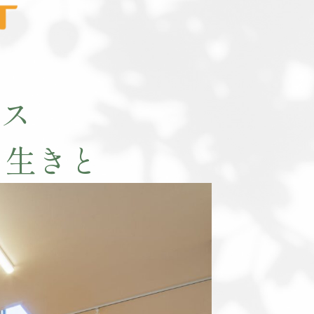
ビス
き生きと