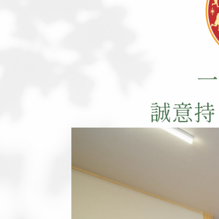
一
誠意持